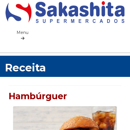
Menu
Receita
Hambúrguer